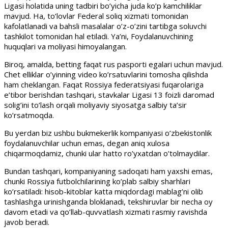
Ligasi holatida uning tadbiri bo’yicha juda ko’p kamchiliklar
mavjud. Ha, to’lovlar Federal soliq xizmati tomonidan
kafolatlanadi va bahsli masalalar o’z-o’zini tartibga soluvchi
tashkilot tomonidan hal etiladi. Ya’ni, Foydalanuvchining
huquqlari va moliyasi himoyalangan.
Biroq, amalda, betting faqat rus pasporti egalari uchun mavjud.
Chet elliklar o’yinning video ko’rsatuvlarini tomosha qilishda
ham cheklangan. Faqat Rossiya federatsiyasi fuqarolariga
e’tibor berishdan tashqari, stavkalar Ligasi 13 foizli daromad
solig’ini to’lash orqali moliyaviy siyosatga salbiy ta’sir
ko’rsatmoqda.
Bu yerdan biz ushbu bukmekerlik kompaniyasi o’zbekistonlik
foydalanuvchilar uchun emas, degan aniq xulosa
chiqarmoqdamiz, chunki ular hatto ro’yxatdan o’tolmaydilar.
Bundan tashqari, kompaniyaning sadoqati ham yaxshi emas,
chunki Rossiya futbolchilarining ko’plab salbiy sharhlari
ko’rsatiladi: hisob-kitoblar katta miqdordagi mablag’ni olib
tashlashga urinishganda bloklanadi, tekshiruvlar bir necha oy
davom etadi va qo’llab-quvvatlash xizmati rasmiy ravishda
javob beradi.