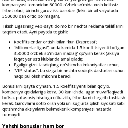
kompaniyasi tomonidan 60000 o’zbek so’mida xush kelibsiz
fribet oladi, birinchi garov ikki barobar (lekin bir xil valyutada
350000 dan ortiq bo’lmagan).
Tikish Ligasining veb-sayti doimo bir nechta reklama takliflarini
taqdim etadi. Ayni paytda tegishli:
Koeffitsientlar ortishi bilan “kun Ekspressi”;
“Millionerlar ligasi”, unda kamida 1.5 koeffitsiyenti bo’lgan
350000 o’zbek so’midan mablag’ qo’yish kerak (aksiya
faqat yer usti klublarida amal qiladi);
Egaligingizni tasdiqlang qo’shimcha imkoniyatlar uchun;
“VIP-status”, bu sizga bir nechta sodiqlik dasturlari uchun
naqd pul olish imkonini beradi.
Bonuslarni qayta o’ynash, 1,5 koeffitsiyenti bilan qo’yib,
kompaniya qoidalariga ko’ra, 30 kun ichida, agar muvaffaqiyatli
bo’lsa, pul asosiy hisobga o’tkazilib, fribetlarni chegirib tashlash
kerak. Garovlarni sotib olish yoki uni sug’urta qilish siyosati kabi
qo’shimcha aksiyalarni bukmekerlik kompaniyasi nazarda
tutmaydi.
Yahshi bonuslar ham bor