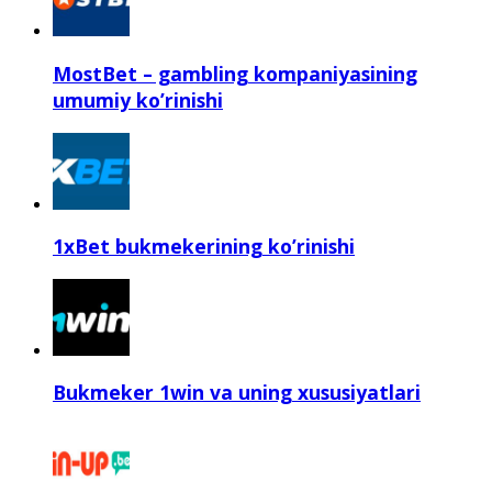
MostBet – gambling kompaniyasining
umumiy ko’rinishi
1xBet bukmekerining ko’rinishi
Bukmeker 1win va uning xususiyatlari