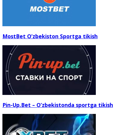
MostBet O’zbekiston Sportga tikish
Pin-Up.Bet – O’zbekistonda sportga tikish