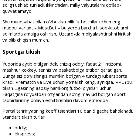
solig’i ushlab turiladi, ikkinchidan, milliy valyutalarni qo’llab-
quvvatlamaydi.
Shu munosabat bilan o’zbekistonlik futbolchilar uchun eng
maqbul variant – MostBet – bu yerda barcha hisob-kitoblarni
so’mlarda amalga oshirish, Uzcard-da moliyalashtirishni kiritish
va olib chiqish mumkin.
Sportga tikish
Yuqorida aytib o’tilganidek, chiziq oddiy: faqat 21 intizomi,
mashhur xokkey, tennis va basketbolga e’tibor qaratilgan.
Bunga siz qo’yishingiz mumkin bo’lgan 4 turdagi Kibersports
kiradi. Prematch va Live uchun yo’nalish keng, ayniqsa, RPL (pul
tikish Ligasining asosiy hamkori) futbol o’yinlari uchun.
Faqatgina ro’yxatdan o’tgandan so’ng mavjud bo’lgan sport
tadbirlarining onlayn eshittirishlari davom etmoqda.
Portal tahririyatining koeffitsientlari 10 dan 5 gacha baholanadi.
Standart tikish turlari:
oddiy;
ekspress;