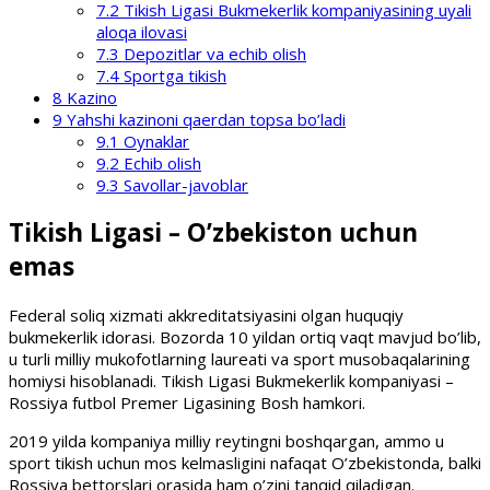
7.2
Tikish Ligasi Bukmekerlik kompaniyasining uyali
aloqa ilovasi
7.3
Depozitlar va echib olish
7.4
Sportga tikish
8
Kazino
9
Yahshi kazinoni qaerdan topsa bo’ladi
9.1
Oynaklar
9.2
Echib olish
9.3
Savollar-javoblar
Tikish Ligasi – O’zbekiston uchun
emas
Federal soliq xizmati akkreditatsiyasini olgan huquqiy
bukmekerlik idorasi. Bozorda 10 yildan ortiq vaqt mavjud bo’lib,
u turli milliy mukofotlarning laureati va sport musobaqalarining
homiysi hisoblanadi. Tikish Ligasi Bukmekerlik kompaniyasi –
Rossiya futbol Premer Ligasining Bosh hamkori.
2019 yilda kompaniya milliy reytingni boshqargan, ammo u
sport tikish uchun mos kelmasligini nafaqat O’zbekistonda, balki
Rossiya bettorslari orasida ham o’zini tanqid qiladigan.