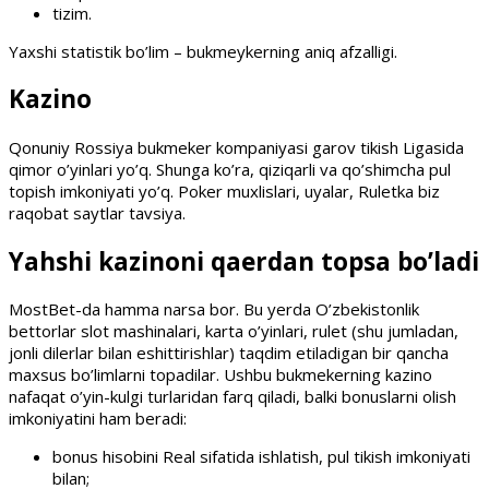
tizim.
Yaxshi statistik bo’lim – bukmeykerning aniq afzalligi.
Kazino
Qonuniy Rossiya bukmeker kompaniyasi garov tikish Ligasida
qimor o’yinlari yo’q. Shunga ko’ra, qiziqarli va qo’shimcha pul
topish imkoniyati yo’q. Poker muxlislari, uyalar, Ruletka biz
raqobat saytlar tavsiya.
Yahshi kazinoni qaerdan topsa bo’ladi
MostBet-da hamma narsa bor. Bu yerda O’zbekistonlik
bettorlar slot mashinalari, karta o’yinlari, rulet (shu jumladan,
jonli dilerlar bilan eshittirishlar) taqdim etiladigan bir qancha
maxsus bo’limlarni topadilar. Ushbu bukmekerning kazino
nafaqat o’yin-kulgi turlaridan farq qiladi, balki bonuslarni olish
imkoniyatini ham beradi:
bonus hisobini Real sifatida ishlatish, pul tikish imkoniyati
bilan;