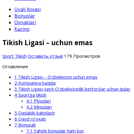
Uyali ilovasi
Bonuslar
Oynaklari
Kazino
Tikish Ligasi – uchun emas
Sport Tikish
Оставить отзыв
179 Просмотров
Оглавление
1
Tikish Ligasi – O’zbekiston uchun emas
2
Kompaniya haqida
3
Tikish Ligasi sayti O’zbekistonlik bettorslar uchun qulay
4
Sportga tikish
4.1
Plyuslari
4.2
Minuslari
5
Daslabki baholash
6
Qayd ro’yxati
7
Bonusalr
7.1
Yahshi bonuslar ham bor