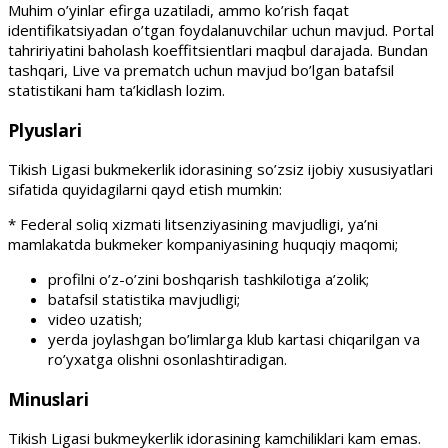
Muhim o’yinlar efirga uzatiladi, ammo ko’rish faqat
identifikatsiyadan o’tgan foydalanuvchilar uchun mavjud. Portal
tahririyatini baholash koeffitsientlari maqbul darajada. Bundan
tashqari, Live va prematch uchun mavjud bo’lgan batafsil
statistikani ham ta’kidlash lozim.
Plyuslari
Tikish Ligasi bukmekerlik idorasining so’zsiz ijobiy xususiyatlari
sifatida quyidagilarni qayd etish mumkin:
* Federal soliq xizmati litsenziyasining mavjudligi, ya’ni
mamlakatda bukmeker kompaniyasining huquqiy maqomi;
profilni o’z-o’zini boshqarish tashkilotiga a’zolik;
batafsil statistika mavjudligi;
video uzatish;
yerda joylashgan bo’limlarga klub kartasi chiqarilgan va
ro’yxatga olishni osonlashtiradigan.
Minuslari
Tikish Ligasi bukmeykerlik idorasining kamchiliklari kam emas.