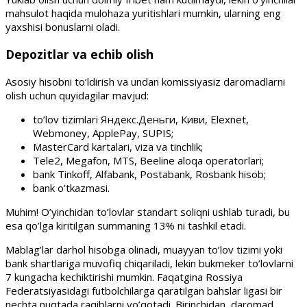
mahsulot haqida mulohaza yuritishlari mumkin, ularning eng
yaxshisi bonuslarni oladi.
Depozitlar va echib olish
Asosiy hisobni to’ldirish va undan komissiyasiz daromadlarni
olish uchun quyidagilar mavjud:
to’lov tizimlari Яндекс.Деньги, Киви, Elexnet,
Webmoney, ApplePay, SUPIS;
MasterCard kartalari, viza va tinchlik;
Tele2, Megafon, MTS, Beeline aloqa operatorlari;
bank Tinkoff, Alfabank, Postabank, Rosbank hisob;
bank o’tkazmasi.
Muhim! O’yinchidan to’lovlar standart soliqni ushlab turadi, bu
esa qo’lga kiritilgan summaning 13% ni tashkil etadi.
Mablag’lar darhol hisobga olinadi, muayyan to’lov tizimi yoki
bank shartlariga muvofiq chiqariladi, lekin bukmeker to’lovlarni
7 kungacha kechiktirishi mumkin. Faqatgina Rossiya
Federatsiyasidagi futbolchilarga qaratilgan bahslar ligasi bir
nechta nuqtada raqiblarni yo’qotadi. Birinchidan, daromad