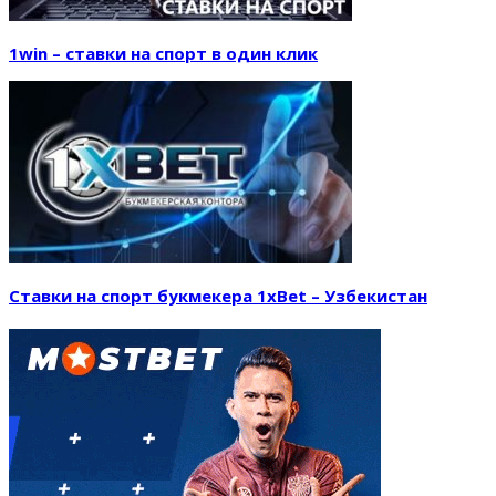
1win – ставки на спорт в один клик
Ставки на спорт букмекера 1xBet – Узбекистан