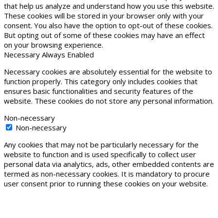
that help us analyze and understand how you use this website.
These cookies will be stored in your browser only with your
consent. You also have the option to opt-out of these cookies.
But opting out of some of these cookies may have an effect
on your browsing experience.
Necessary
Always Enabled
Necessary cookies are absolutely essential for the website to
function properly. This category only includes cookies that
ensures basic functionalities and security features of the
website. These cookies do not store any personal information.
Non-necessary
Non-necessary
Any cookies that may not be particularly necessary for the
website to function and is used specifically to collect user
personal data via analytics, ads, other embedded contents are
termed as non-necessary cookies. It is mandatory to procure
user consent prior to running these cookies on your website.