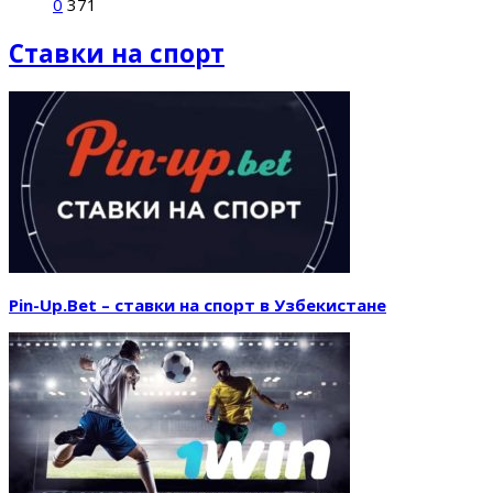
0
371
Ставки на спорт
Pin-Up.Bet – ставки на спорт в Узбекистане