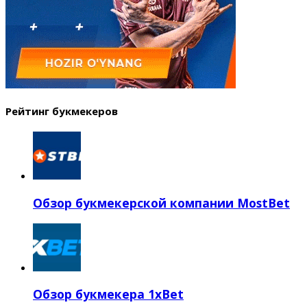
Рейтинг букмекеров
Обзор букмекерской компании MostBet
Обзор букмекера 1xBet