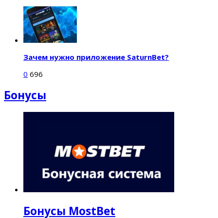
Зачем нужно приложение SaturnBet?
0
696
Бонусы
Бонусы MostBet