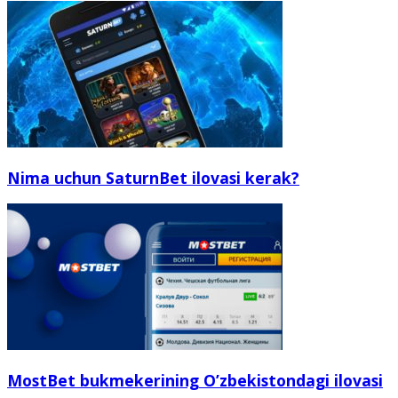
Nima uchun SaturnBet ilovasi kerak?
MostBet bukmekerining O’zbekistondagi ilovasi