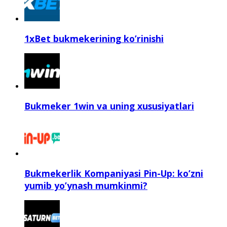
1xBet bukmekerining ko’rinishi
Bukmeker 1win va uning xususiyatlari
Bukmekerlik Kompaniyasi Pin-Up: ko’zni
yumib yo’ynash mumkinmi?