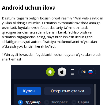
Android uchun ilova
Dasturni tegishli belgini bosish orqali rasmiy 1Win veb-saytidan
yuklab olishingiz mumkin. O’rnatish avtomatik ravishda amalga
oshiriladi, foydalanuvchi faqat dasturiy ta’minotni talab
qiladigan barcha ruxsatlarni berishi kerak. Yuklab olish va
o’rnatish tugagandan so’ng, sayt bilan ishlash uchun ilgari
ishlatilgan mavjud autentifikatsiya ma’lumotlarini ro’yxatdan
o’tkazish yoki kiritish kerak bo’ladi.
1Win uyali ilovasidan foydalanish uchun qayta ro’yxatdan o’tish
shart emas!