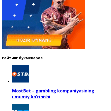
Рейтинг букмекеров
MostBet – gambling kompaniyasining
umumiy ko’rinishi