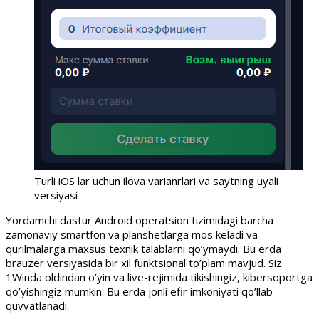
Turli iOS lar uchun ilova varianrlari va saytning uyali
versiyasi
Yordamchi dastur Android operatsion tizimidagi barcha
zamonaviy smartfon va planshetlarga mos keladi va
qurilmalarga maxsus texnik talablarni qo’ymaydi. Bu erda
brauzer versiyasida bir xil funktsional to’plam mavjud. Siz
1Winda oldindan o’yin va live-rejimida tikishingiz, kibersoportga
qo’yishingiz mumkin. Bu erda jonli efir imkoniyati qo’llab-
quvvatlanadi.