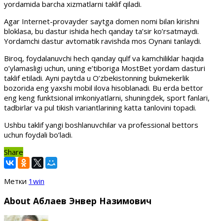
yordamida barcha xizmatlarni taklif qiladi.
Agar Internet-provayder saytga domen nomi bilan kirishni
bloklasa, bu dastur ishida hech qanday ta’sir ko’rsatmaydi.
Yordamchi dastur avtomatik ravishda mos Oynani tanlaydi.
Biroq, foydalanuvchi hech qanday qulf va kamchiliklar haqida
o’ylamasligi uchun, uning e’tiboriga MostBet yordam dasturi
taklif etiladi. Ayni paytda u O’zbekistonning bukmekerlik
bozorida eng yaxshi mobil ilova hisoblanadi. Bu erda bettor
eng keng funktsional imkoniyatlarni, shuningdek, sport fanlari,
tadbirlar va pul tikish variantlarining katta tanlovini topadi.
Ushbu taklif yangi boshlanuvchilar va professional bettors
uchun foydali bo’ladi.
Share
Метки
1win
About Аблаев Энвер Назимович