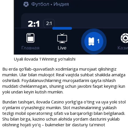
Uyali ilovada 1Winning yo’nalishi
Bu erda qo’llab-quvvatlash xodimlariga murojaat qilishingiz
mumkin. Ular bilan muloqot Real vaqtda suhbat shaklida amalga
oshiriladi. Foydalanuvchilarning murojaatlarini qayta ishlash
muddati cheklanmagan, shuning uchun javobni faqat keyingi kun
yoki undan keyin kutish mumkin.
Bundan tashqari, ilovada Casino yorlig’iga o’ting va uya yoki stol
o’yinlarini o’ynashingiz mumkin. Slot mashinalarining yuklash
tezligi mobil operatorning sifati va barqarorligi bilan belgilanadi.
Shu bilan birga, kazino uchun alohida yordam dasturini yuklab
olishning hojati yo’q – bukmeker bir dasturiy ta’minot