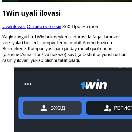
1Win uyali ilovasi
Uyali ilovasi
Оставить отзыв
360 Просмотров
Yaqin kungacha 1Win bukmeykerlik idorasida faqat brauzer
versiyalari bor edi: kompyuter va mobil. Ammo hozirda
Bukmekerlik Kompaniyasi har qanday mobil qurilmadan
(planshet/smartfon/ va hokazo) saytga tashrif buyurish uchun
rasmiy ilovani yuklab olishni taklif qiladi.