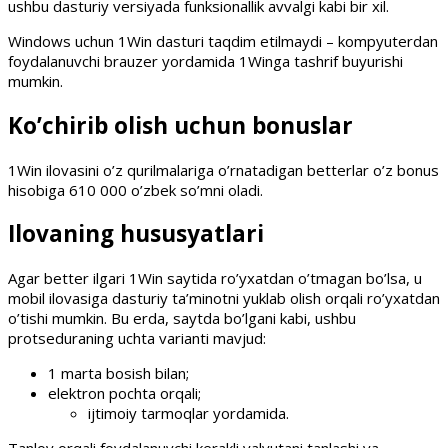
ushbu dasturiy versiyada funksionallik avvalgi kabi bir xil.
Windows uchun 1Win dasturi taqdim etilmaydi – kompyuterdan
foydalanuvchi brauzer yordamida 1Winga tashrif buyurishi
mumkin.
Ko’chirib olish uchun bonuslar
1Win ilovasini o’z qurilmalariga o’rnatadigan betterlar o’z bonus
hisobiga 610 000 o’zbek so’mni oladi.
Ilovaning hususyatlari
Agar better ilgari 1Win saytida ro’yxatdan o’tmagan bo’lsa, u
mobil ilovasiga dasturiy ta’minotni yuklab olish orqali ro’yxatdan
o’tishi mumkin. Bu erda, saytda bo’lgani kabi, ushbu
protseduraning uchta varianti mavjud:
1 marta bosish bilan;
elektron pochta orqali;
ijtimoiy tarmoqlar yordamida.