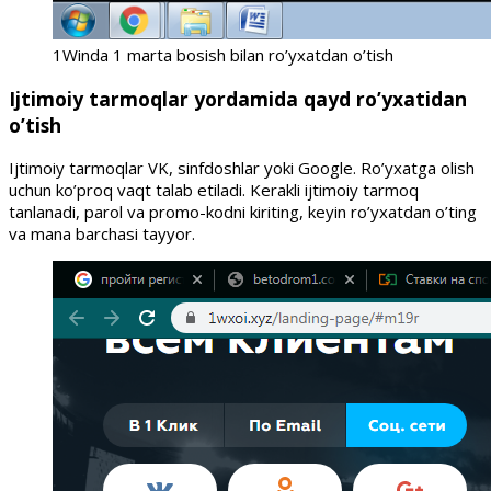
1Winda 1 marta bosish bilan ro’yxatdan o’tish
Ijtimoiy tarmoqlar yordamida qayd ro’yxatidan
o’tish
Ijtimoiy tarmoqlar VK, sinfdoshlar yoki Google. Ro’yxatga olish
uchun ko’proq vaqt talab etiladi. Kerakli ijtimoiy tarmoq
tanlanadi, parol va promo-kodni kiriting, keyin ro’yxatdan o’ting
va mana barchasi tayyor.