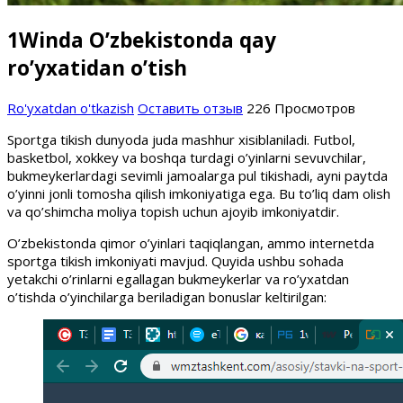
1Winda O’zbekistonda qay
ro’yxatidan o’tish
Ro'yxatdan o'tkazish
Оставить отзыв
226 Просмотров
Sportga tikish dunyoda juda mashhur xisiblaniladi. Futbol,
basketbol, xokkey va boshqa turdagi o’yinlarni sevuvchilar,
bukmeykerlardagi sevimli jamoalarga pul tikishadi, ayni paytda
o’yinni jonli tomosha qilish imkoniyatiga ega. Bu to’liq dam olish
va qo’shimcha moliya topish uchun ajoyib imkoniyatdir.
O’zbekistonda qimor o’yinlari taqiqlangan, ammo internetda
sportga tikish imkoniyati mavjud. Quyida ushbu sohada
yetakchi o’rinlarni egallagan bukmeykerlar va ro’yxatdan
o’tishda o’yinchilarga beriladigan bonuslar keltirilgan: