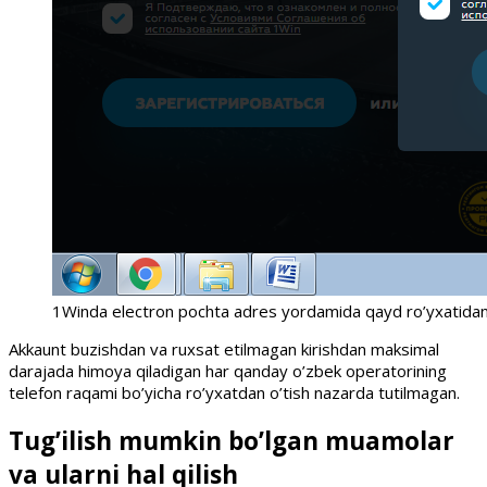
1Winda electron pochta adres yordamida qayd ro’yxatidan
Akkaunt buzishdan va ruxsat etilmagan kirishdan maksimal
darajada himoya qiladigan har qanday o’zbek operatorining
telefon raqami bo’yicha ro’yxatdan o’tish nazarda tutilmagan.
Tug’ilish mumkin bo’lgan muamolar
va ularni hal qilish