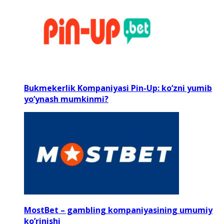
Bukmekerlik Kompaniyasi Pin-Up: ko’zni yumib
yo’ynash mumkinmi?
MostBet – gambling kompaniyasining umumiy
ko’rinishi