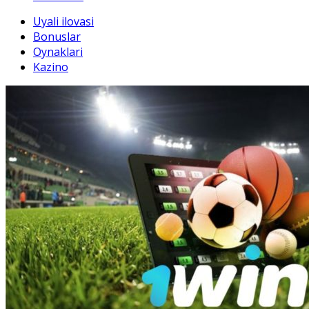
Uyali ilovasi
Bonuslar
Oynaklari
Kazino