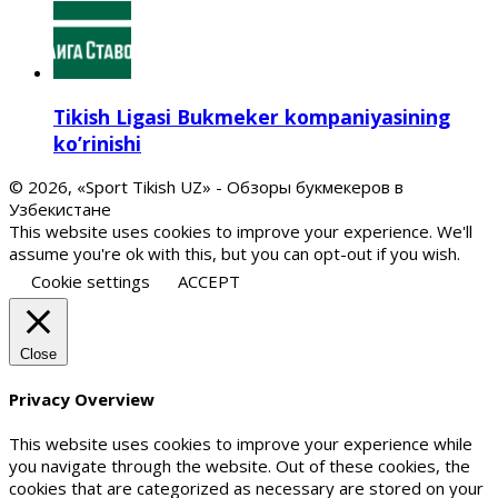
Tikish Ligasi Bukmeker kompaniyasining
ko’rinishi
© 2026, «Sport Tikish UZ» - Обзоры букмекеров в
Узбекистане
This website uses cookies to improve your experience. We'll
assume you're ok with this, but you can opt-out if you wish.
Cookie settings
ACCEPT
Close
Privacy Overview
This website uses cookies to improve your experience while
you navigate through the website. Out of these cookies, the
cookies that are categorized as necessary are stored on your