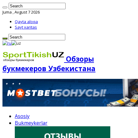
Juma , Avgust 7 2026
Qayta aloqa
Sayt xaritas
Обзоры
букмекеров Узбекистана
Asosiy
Bukmeykerlar