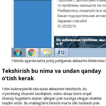
1Winda agarda katta yutiq yutilganda akkauntni blokirovka q
Tekshirish bu nima va undan qanday
o’tish kerak
1Win bukmeykerlik idorasida akkauntini tekshirish, bu
o’yinchining shaxsini tasdiqlash, video aloqa tizimi orqali
shaxsiy hujjatlarni skaner qilingan yoki suratga olingan shaklda
taqdim etish. Bu mablag’larni birinchi marta olib tashlash yoki