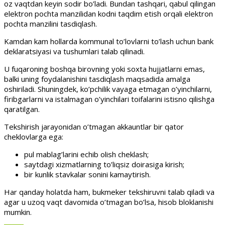
oz vaqtdan keyin sodir bo’ladi. Bundan tashqari, qabul qilingan
elektron pochta manzilidan kodni taqdim etish orqali elektron
pochta manzilini tasdiqlash.
Kamdan kam hollarda kommunal to’lovlarni to’lash uchun bank
deklaratsiyasi va tushumlari talab qilinadi.
U fuqaroning boshqa birovning yoki soxta hujjatlarni emas,
balki uning foydalanishini tasdiqlash maqsadida amalga
oshiriladi. Shuningdek, ko’pchilik vayaga etmagan o’yinchilarni,
firibgarlarni va istalmagan o’yinchilari toifalarini istisno qilishga
qaratilgan.
Tekshirish jarayonidan o’tmagan akkauntlar bir qator
cheklovlarga ega:
pul mablag’larini echib olish cheklash;
saytdagi xizmatlarning to’liqsiz doirasiga kirish;
bir kunlik stavkalar sonini kamaytirish.
Har qanday holatda ham, bukmeker tekshiruvni talab qiladi va
agar u uzoq vaqt davomida o’tmagan bo’lsa, hisob bloklanishi
mumkin.