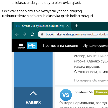
aniqlasa, unda yana qayta blokrovka qiladi.
Ob’ektiv sabablarsiz va vaziyatni yanada aniqroq
tushuntirishsiz hisoblarni blokirovka qilish hollari mavjud.