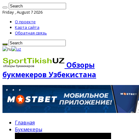
Friday , August 7 2026
О проекте
Карта сайта
Обратная связь
Обзоры
букмекеров Узбекистана
Главная
Букмекеры