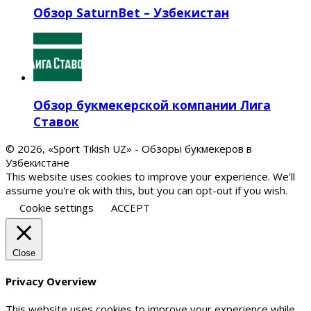
Обзор SaturnBet – Узбекистан
Обзор букмекерской компании Лига
Ставок
© 2026, «Sport Tikish UZ» - Обзоры букмекеров в
Узбекистане
This website uses cookies to improve your experience. We'll
assume you're ok with this, but you can opt-out if you wish.
Cookie settings
ACCEPT
Close
Privacy Overview
This website uses cookies to improve your experience while