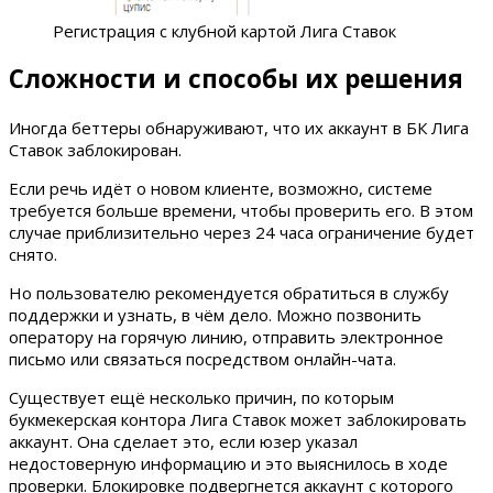
Регистрация с клубной картой Лига Ставок
Сложности и способы их решения
Иногда беттеры обнаруживают, что их аккаунт в БК Лига
Ставок заблокирован.
Если речь идёт о новом клиенте, возможно, системе
требуется больше времени, чтобы проверить его. В этом
случае приблизительно через 24 часа ограничение будет
снято.
Но пользователю рекомендуется обратиться в службу
поддержки и узнать, в чём дело. Можно позвонить
оператору на горячую линию, отправить электронное
письмо или связаться посредством онлайн-чата.
Существует ещё несколько причин, по которым
букмекерская контора Лига Ставок может заблокировать
аккаунт. Она сделает это, если юзер указал
недостоверную информацию и это выяснилось в ходе
проверки. Блокировке подвергнется аккаунт с которого