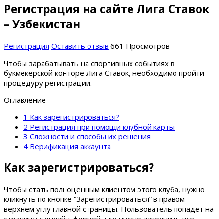
Регистрация на сайте Лига Ставок
– Узбекистан
Регистрация
Оставить отзыв
661 Просмотров
Чтобы зарабатывать на спортивных событиях в
букмекерской конторе Лига Ставок, необходимо пройти
процедуру регистрации.
Оглавление
1
Как зарегистрироваться?
2
Регистрация при помощи клубной карты
3
Сложности и способы их решения
4
Верификация аккаунта
Как зарегистрироваться?
Чтобы стать полноценным клиентом этого клуба, нужно
кликнуть по кнопке “Зарегистрироваться” в правом
верхнем углу главной страницы. Пользователь попадёт на
страницу с онлайн-формой, где нужно заполнить все