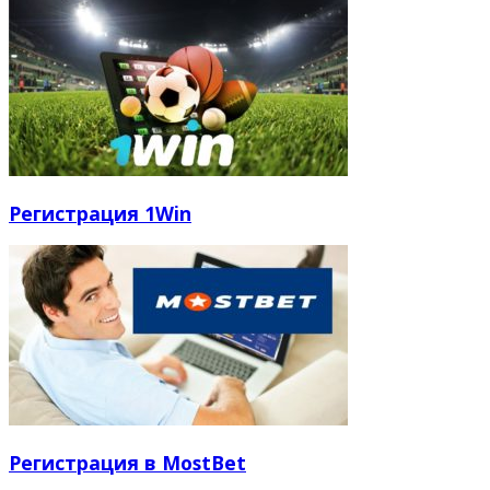
Регистрация 1Win
Регистрация в MostBet