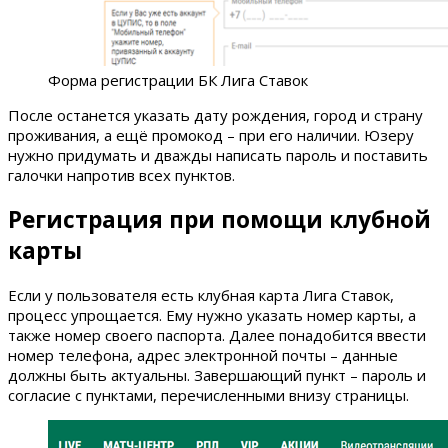
Форма регистрации БК Лига Ставок
После останется указать дату рождения, город и страну
проживания, а ещё промокод – при его наличии. Юзеру
нужно придумать и дважды написать пароль и поставить
галочки напротив всех пунктов.
Регистрация при помощи клубной
карты
Если у пользователя есть клубная карта Лига Ставок,
процесс упрощается. Ему нужно указать номер карты, а
также номер своего паспорта. Далее понадобится ввести
номер телефона, адрес электронной почты – данные
должны быть актуальны. Завершающий пункт – пароль и
согласие с пунктами, перечисленными внизу страницы.