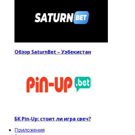
Обзор SaturnBet – Узбекистан
БК Pin-Up: стоит ли игра свеч?
Приложения